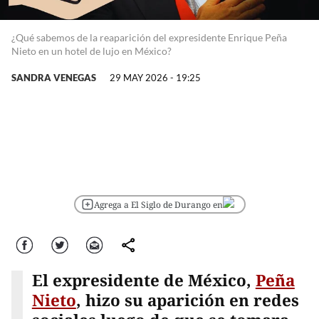
¿Qué sabemos de la reaparición del expresidente Enrique Peña
Nieto en un hotel de lujo en México?
SANDRA VENEGAS
29 MAY 2026 - 19:25
Agrega a El Siglo de Durango en
Facebook
Twitter
Correo
comparte
El expresidente de México,
Peña
Nieto
, hizo su aparición en redes