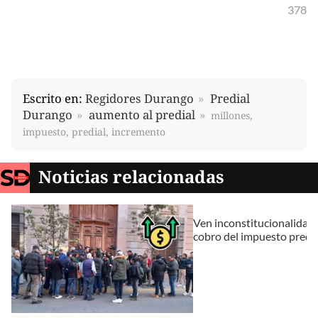
378
Escrito en:
Regidores Durango
Predial
Durango
aumento al predial
millones,
impuesto, predial, incremento
Noticias relacionadas
Ven inconstitucionalidad 
cobro del impuesto predia