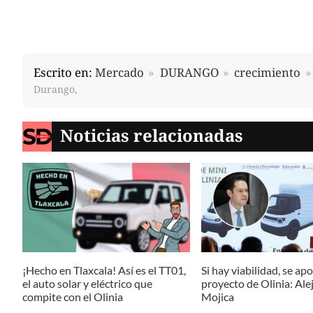
Escrito en:
Mercado
DURANGO
crecimiento
Durango,
Noticias relacionadas
¡Hecho en Tlaxcala! Así es el TT01,
Si hay viabilidad, se ap
el auto solar y eléctrico que
proyecto de Olinia: Al
compite con el Olinia
Mojica