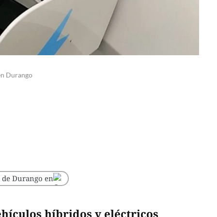
 en Durango
o de Durango en
hículos híbridos y eléctricos