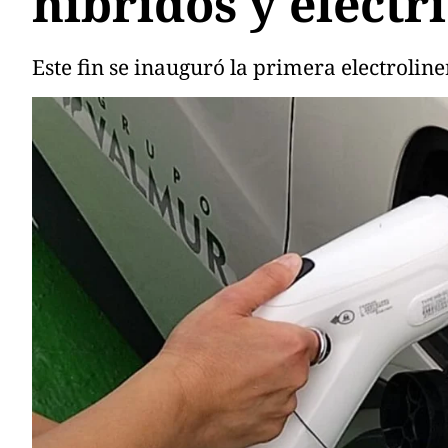
híbridos y eléct
Este fin se inauguró la primera electrolin