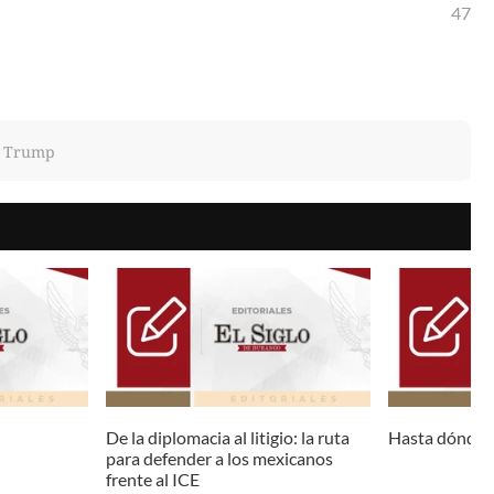
47
, Trump
De la diplomacia al litigio: la ruta
Hasta dónde p
para defender a los mexicanos
frente al ICE