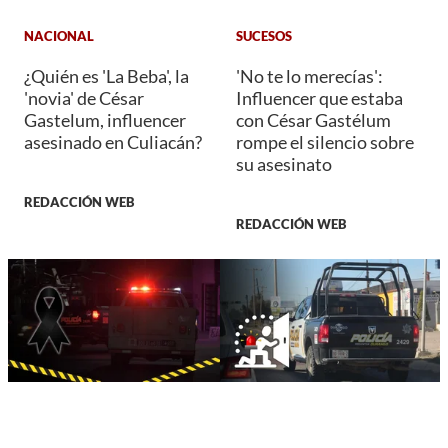
NACIONAL
SUCESOS
¿Quién es 'La Beba', la
'No te lo merecías':
'novia' de César
Influencer que estaba
Gastelum, influencer
con César Gastélum
asesinado en Culiacán?
rompe el silencio sobre
su asesinato
REDACCIÓN WEB
REDACCIÓN WEB