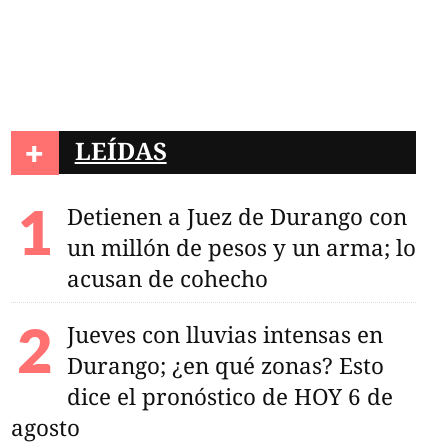
an vivienda en la
 del Mercado; dueña
aciones
+
LEÍDAS
Detienen a Juez de Durango con
un millón de pesos y un arma; lo
acusan de cohecho
Jueves con lluvias intensas en
Durango; ¿en qué zonas? Esto
dice el pronóstico de HOY 6 de
agosto