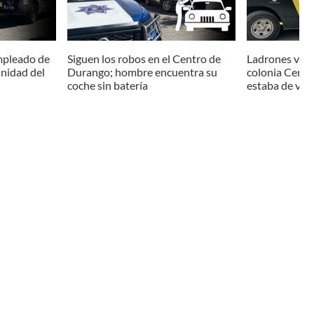
mpleado de
Siguen los robos en el Centro de
Ladrones vací
unidad del
Durango; hombre encuentra su
colonia Cerro
coche sin batería
estaba de vac