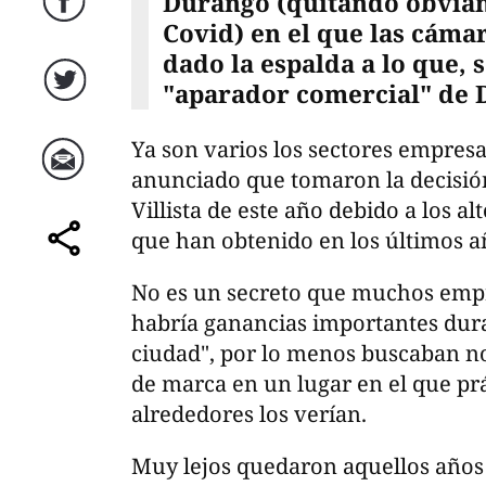
Durango (quitando obvia
Facebook
Covid) en el que las cáma
dado la espalda a lo que, s
"aparador comercial" de D
Twitter
Ya son varios los sectores empres
anunciado que tomaron la decisión 
Correo
Villista de este año debido a los al
que han obtenido en los últimos a
comparte
No es un secreto que muchos empr
habría ganancias importantes duran
ciudad", por lo menos buscaban no
de marca en un lugar en el que prá
alrededores los verían.
Muy lejos quedaron aquellos años 