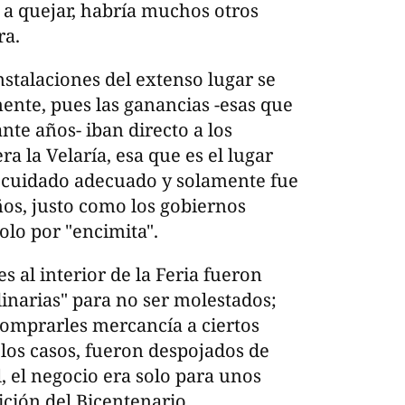
a a quejar, habría muchos otros
ra.
nstalaciones del extenso lugar se
ente, pues las ganancias -esas que
te años- iban directo a los
ra la Velaría, esa que es el lugar
un cuidado adecuado y solamente fue
os, justo como los gobiernos
olo por "encimita".
s al interior de la Feria fueron
inarias" para no ser molestados;
comprarles mercancía a ciertos
 los casos, fueron despojados de
, el negocio era solo para unos
ción del Bicentenario.