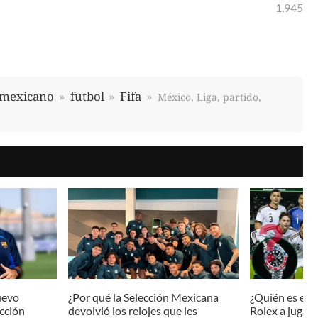
1,945
 mexicano
futbol
Fifa
México, Liga, partido,
uevo
¿Por qué la Selección Mexicana
¿Quién es el i
ección
devolvió los relojes que les
Rolex a jugado