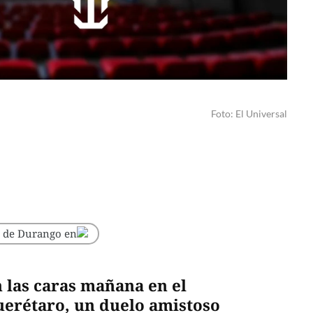
Foto: El Universal
o de Durango en
n las caras mañana en el
uerétaro, un duelo amistoso