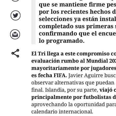
Facebook
que se mantiene firme pes
por los recientes hechos 
selecciones ya están insta
Twitter
completado sus primeras s
confirmando que el encue
lo programado.
Correo
El Tri llega a este compromiso c
comparte
evaluación rumbo al Mundial 20
mayoritariamente por jugadores 
es fecha FIFA.
Javier Aguirre busc
observar alternativas que puedan c
final. Islandia, por su parte,
viajó 
principalmente por futbolistas de
aprovechando la oportunidad para 
calendario internacional.