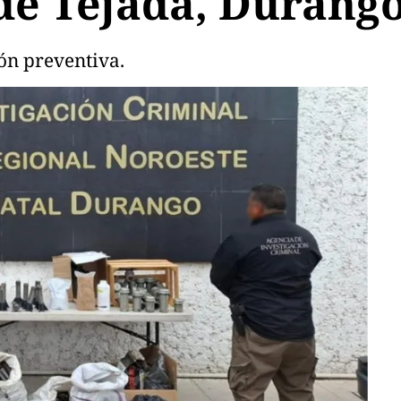
de Tejada, Durang
ón preventiva.