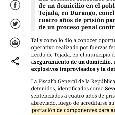
de un domicilio en el pob
Facebook
Tejada, en Durango, conc
cuatro años de prisión par
de un proceso penal contr
Twitter
Tal y como lo dio a conocer oport
operativo realizado por fuerzas fe
Correo
Lerdo de Tejada, en el municipio 
a
seguramiento de un domicilio, 
comparte
explosivos improvisados y la det
La Fiscalía General de la Repúblic
detenidos, identificados como
Sev
sentenciados a cuatro años de pr
abreviado, luego de acreditarse su
portación de componentes para ar