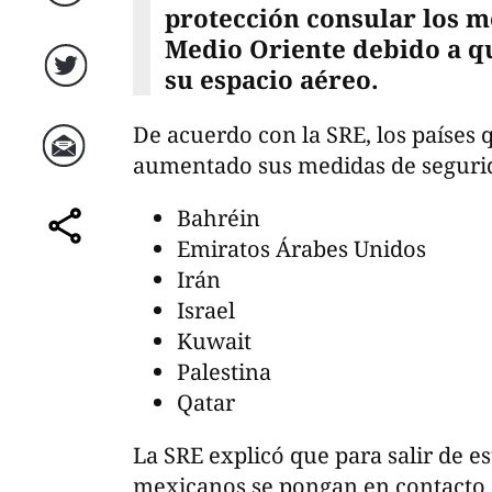
Facebook
protección consular los m
Medio Oriente debido a qu
su espacio aéreo.
Twitter
De acuerdo con la SRE, los países 
aumentado sus medidas de seguri
Correo
Bahréin
Emiratos Árabes Unidos
comparte
Irán
Israel
Kuwait
Palestina
Qatar
La SRE explicó que para salir de es
mexicanos se pongan en contacto c