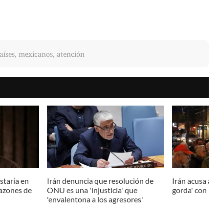
aíses, mexicanos, atención
staría en
Irán denuncia que resolución de
Irán acusa a O
azones de
ONU es una 'injusticia' que
gorda' con la 
'envalentona a los agresores'