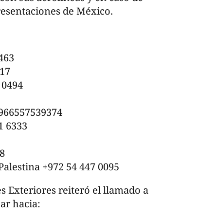
presentaciones de México.
463
717
 0494
+966557539374
1 6333
8
Palestina +972 54 447 0095
s Exteriores reiteró el llamado a
jar hacia: