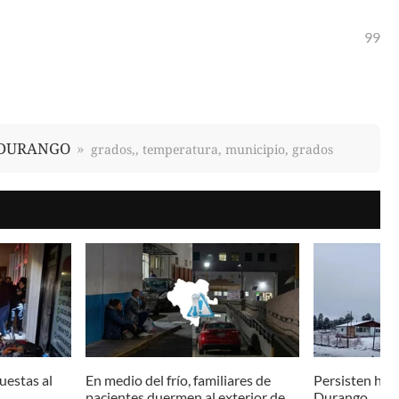
99
DURANGO
grados,, temperatura, municipio, grados
uestas al
En medio del frío, familiares de
Persisten hel
pacientes duermen al exterior de
Durango