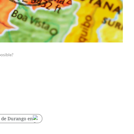
osible?
o de Durango en