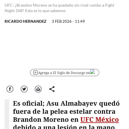
UFC: ¿Brandon Moreno se ha quedado sin rival rumbo a Fight
Night 268? Esto es lo que sabemos
RICARDO HERNANDEZ
3 FEB 2026 - 11:49
Agrega a El Siglo de Durango en
Facebook
Twitter
Correo
comparte
Es oficial; Asu Almabayev quedó
fuera de la pelea estelar contra
Brandon Moreno en
UFC México
debido a una lesión en la mano,