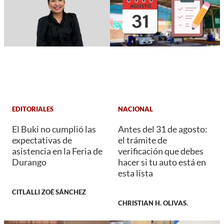
EDITORIALES
NACIONAL
El Buki no cumplió las
Antes del 31 de agosto:
expectativas de
el trámite de
asistencia en la Feria de
verificación que debes
Durango
hacer si tu auto está en
esta lista
CITLALLI ZOÉ SÁNCHEZ
CHRISTIAN H. OLIVAS.