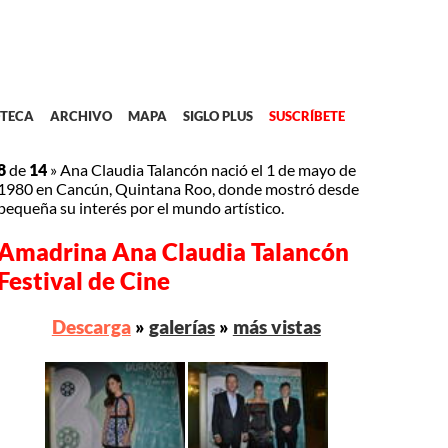
TECA
ARCHIVO
MAPA
SIGLO PLUS
SUSCRÍBETE
8
de
14
»
Ana Claudia Talancón nació el 1 de mayo de
1980 en Cancún, Quintana Roo, donde mostró desde
pequeña su interés por el mundo artístico.
Amadrina Ana Claudia Talancón
Festival de Cine
Descarga
»
galerías
»
más vistas