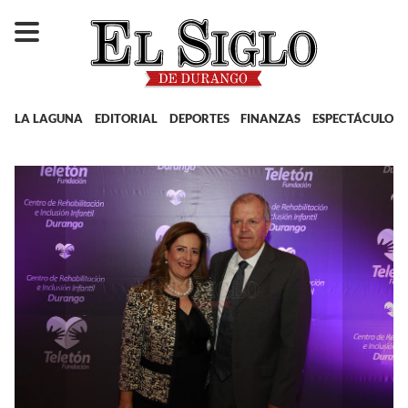
LA LAGUNA
EDITORIAL
DEPORTES
FINANZAS
ESPECTÁCULOS