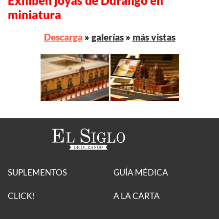
Exhiben joyas de Durango en
miniatura
Descarga
»
galerías
»
más vistas
SUPLEMENTOS
GUÍA MÉDICA
CLICK!
A LA CARTA