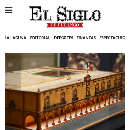
LA LAGUNA
EDITORIAL
DEPORTES
FINANZAS
ESPECTÁCULOS