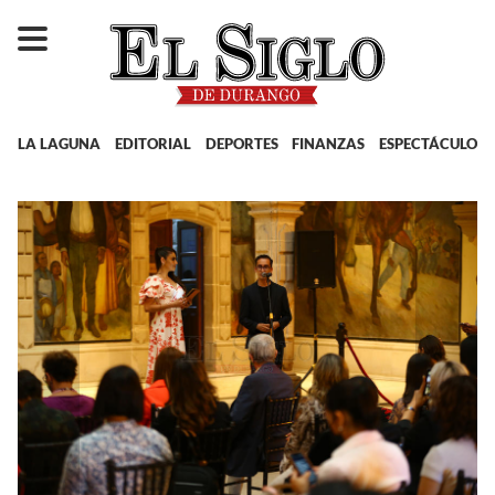
LA LAGUNA
EDITORIAL
DEPORTES
FINANZAS
ESPECTÁCULOS