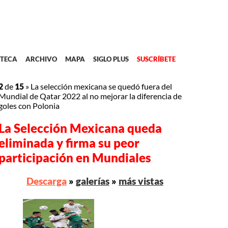
TECA
ARCHIVO
MAPA
SIGLO PLUS
SUSCRÍBETE
2
de
15
»
La selección mexicana se quedó fuera del
Mundial de Qatar 2022 al no mejorar la diferencia de
goles con Polonia
La Selección Mexicana queda
eliminada y firma su peor
participación en Mundiales
Descarga
»
galerías
»
más vistas