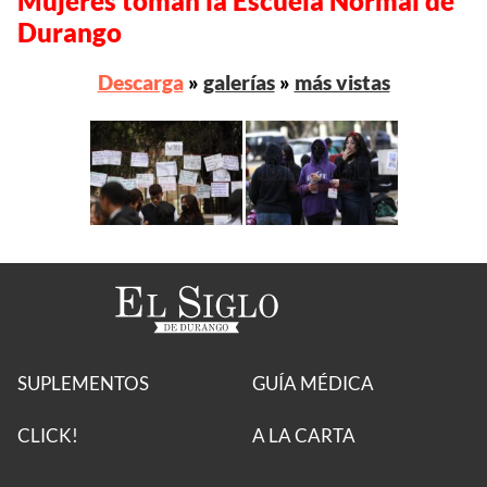
Mujeres toman la Escuela Normal de
Durango
Descarga
»
galerías
»
más vistas
SUPLEMENTOS
GUÍA MÉDICA
CLICK!
A LA CARTA