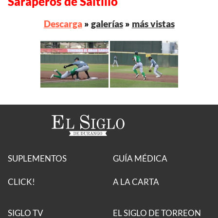
Saraperos de Saltillo
Descarga
»
galerías
»
más vistas
SUPLEMENTOS
GUÍA MÉDICA
CLICK!
A LA CARTA
SIGLO TV
EL SIGLO DE TORREON