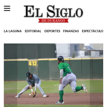
LA LAGUNA
EDITORIAL
DEPORTES
FINANZAS
ESPECTÁCULOS