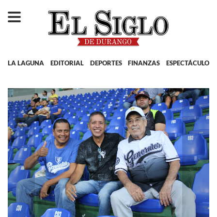
LA LAGUNA
EDITORIAL
DEPORTES
FINANZAS
ESPECTÁCULOS