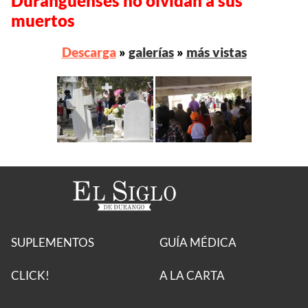
Duranguenses no olvidan a sus
muertos
Descarga
»
galerías
»
más vistas
SUPLEMENTOS
GUÍA MÉDICA
CLICK!
A LA CARTA