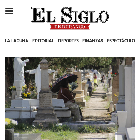
LA LAGUNA
EDITORIAL
DEPORTES
FINANZAS
ESPECTÁCULOS