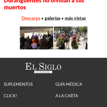
Duranguenses no olvidan a sus
muertos
Descarga
»
galerías
»
más vistas
SUPLEMENTOS
GUÍA MÉDICA
CLICK!
A LA CARTA