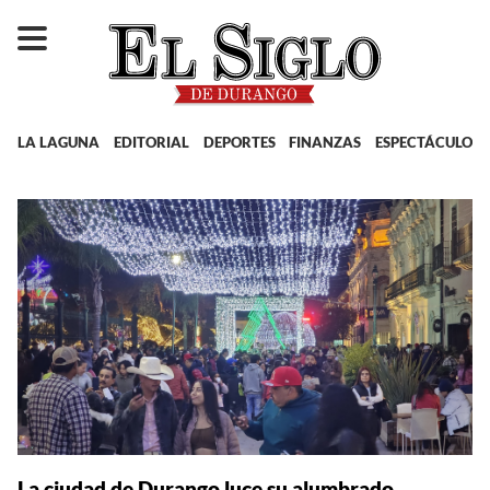
LA LAGUNA
EDITORIAL
DEPORTES
FINANZAS
ESPECTÁCULOS
La ciudad de Durango luce su alumbrado