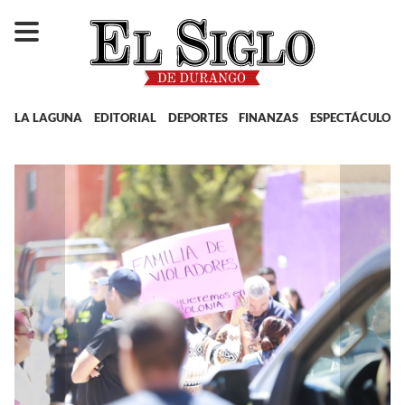
LA LAGUNA
EDITORIAL
DEPORTES
FINANZAS
ESPECTÁCULOS