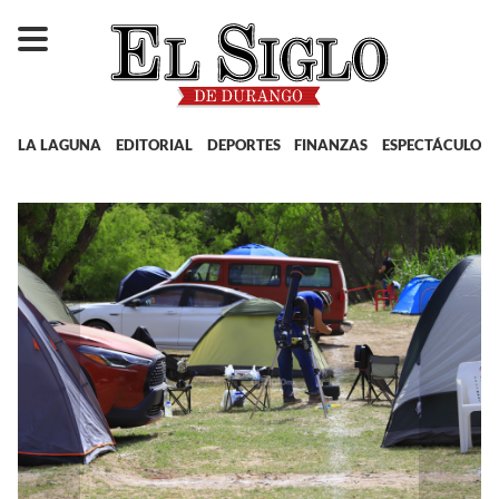
LA LAGUNA
EDITORIAL
DEPORTES
FINANZAS
ESPECTÁCULOS