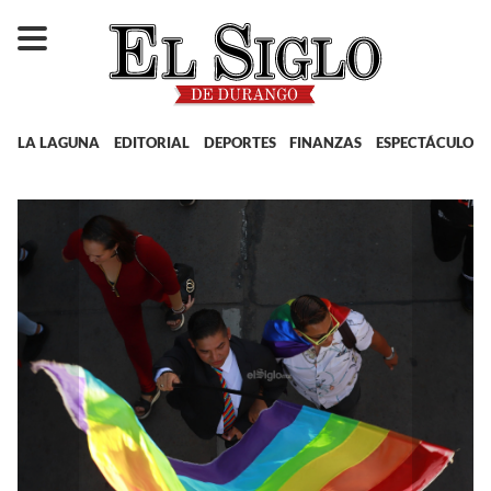
LA LAGUNA
EDITORIAL
DEPORTES
FINANZAS
ESPECTÁCULOS