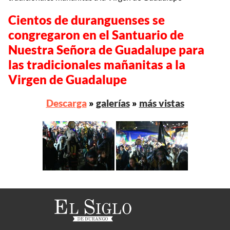
Cientos de duranguenses se
congregaron en el Santuario de
Nuestra Señora de Guadalupe para
las tradicionales mañanitas a la
Virgen de Guadalupe
Descarga
»
galerías
»
más vistas