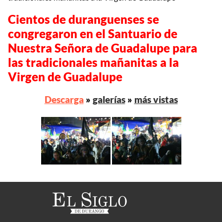
Cientos de duranguenses se
congregaron en el Santuario de
Nuestra Señora de Guadalupe para
las tradicionales mañanitas a la
Virgen de Guadalupe
Descarga
»
galerías
»
más vistas