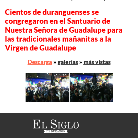
Cientos de duranguenses se
congregaron en el Santuario de
Nuestra Señora de Guadalupe para
las tradicionales mañanitas a la
Virgen de Guadalupe
Descarga
»
galerías
»
más vistas