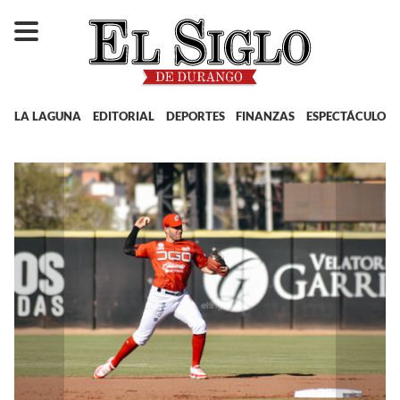
LA LAGUNA
EDITORIAL
DEPORTES
FINANZAS
ESPECTÁCULOS