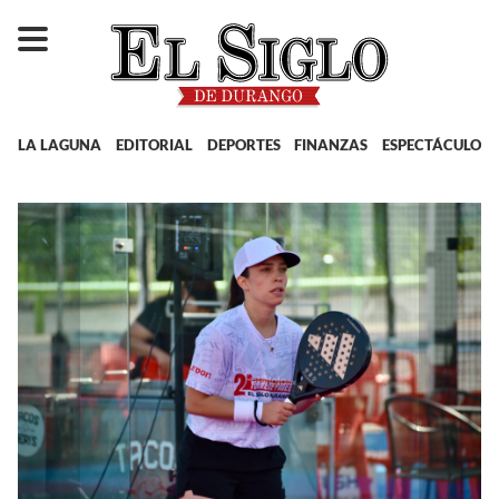
LA LAGUNA
EDITORIAL
DEPORTES
FINANZAS
ESPECTÁCULOS