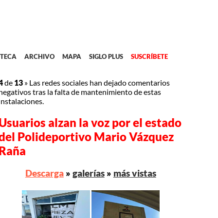
TECA
ARCHIVO
MAPA
SIGLO PLUS
SUSCRÍBETE
4
de
13
»
Las redes sociales han dejado comentarios
negativos tras la falta de mantenimiento de estas
instalaciones.
Usuarios alzan la voz por el estado
del Polideportivo Mario Vázquez
Raña
Descarga
»
galerías
»
más vistas