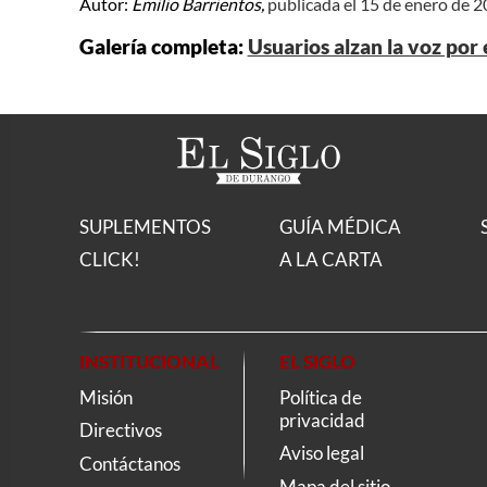
Autor:
Emilio Barrientos,
publicada el 15 de enero de 
Galería completa:
Usuarios alzan la voz por
SUPLEMENTOS
GUÍA MÉDICA
CLICK!
A LA CARTA
INSTITUCIONAL
EL SIGLO
Misión
Política de
privacidad
Directivos
Aviso legal
Contáctanos
Mapa del sitio