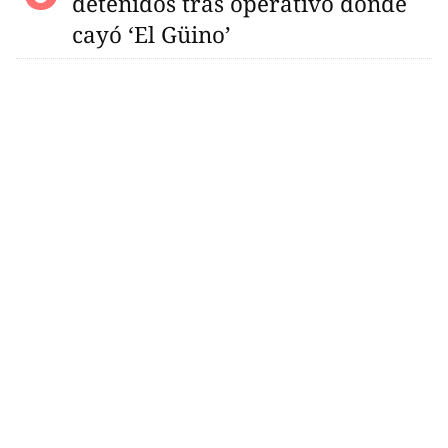
detenidos tras operativo donde
cayó ‘El Güino’