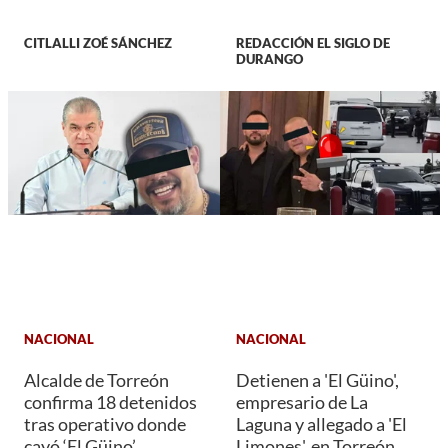
CITLALLI ZOÉ SÁNCHEZ
REDACCIÓN EL SIGLO DE
DURANGO
NACIONAL
NACIONAL
Alcalde de Torreón
Detienen a 'El Güino',
confirma 18 detenidos
empresario de La
tras operativo donde
Laguna y allegado a 'El
cayó ‘El Güino’
Limones', en Torreón