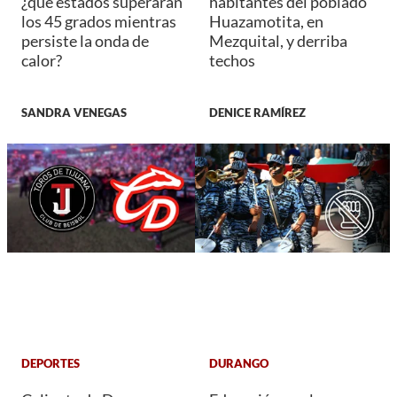
¿qué estados superarán
habitantes del poblado
los 45 grados mientras
Huazamotita, en
persiste la onda de
Mezquital, y derriba
calor?
techos
SANDRA VENEGAS
DENICE RAMÍREZ
DEPORTES
DURANGO