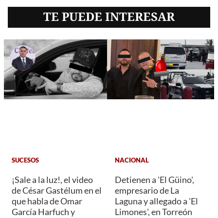
TE PUEDE INTERESAR
SUCESOS
NACIONAL
¡Sale a la luz!, el video
Detienen a 'El Güino',
de César Gastélum en el
empresario de La
que habla de Omar
Laguna y allegado a 'El
García Harfuch y
Limones', en Torreón