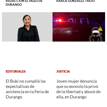
REDACCIÓN EL SIGLO DE
KARLA GONZÁLEZ TREJO
DURANGO
EDITORIALES
JUSTICIA
El Buki no cumplió las
Joven mujer denuncia
expectativas de
que su exnovio la privó
asistencia en la Feria de
de la libertad y abusó de
Durango
ella, en Durango