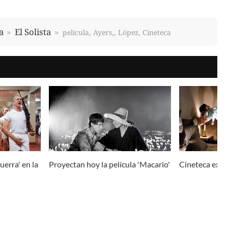
a
El Solista
película, Ayers,, López, Cineteca
erra' en la
Proyectan hoy la película 'Macario'
Cineteca exhib