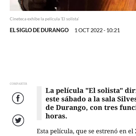
Cineteca exhibe la película 'El solista'
EL SIGLO DE DURANGO
1 OCT 2022 - 10:21
COMPARTIR
La película "El solista" di
este sábado a la sala Silv
Facebook
de Durango, con tres funci
horas.
Twitter
Esta película, que se estrenó en el