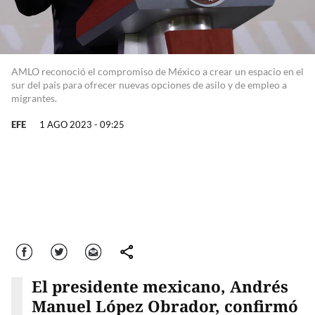
AMLO reconoció el compromiso de México a crear un espacio en el
sur del país para ofrecer nuevas opciones de asilo y de empleo a
migrantes.
EFE
1 AGO 2023 - 09:25
Facebook
Twitter
Correo
comparte
El presidente mexicano, Andrés
Manuel López Obrador, confirmó