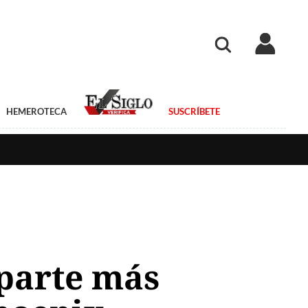
HEMEROTECA
SUSCRÍBETE
mparte más