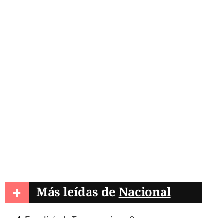
+
Más leídas de
Nacional