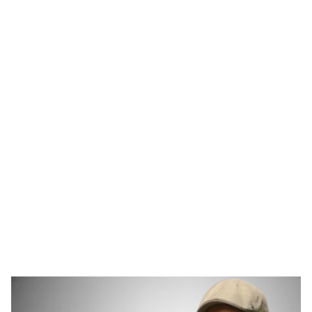
EDITORIALES
JUSTICIA
Mantenimiento de
Jovencita atropella a
parques: 45 millones a
familia que viajaba en
costa del equilibrio
motocicleta; padre de la
ecológico
conductora la delató
VÍCTOR MONTENEGRO
REDACCIÓN EL SIGLO DE
DURANGO