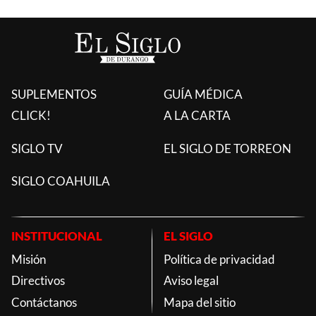
JUSTICIA
JUSTICIA
Joven mujer denuncia
Encapuchado asalta
que su exnovio la privó
cafetería del Centro de
de la libertad y abusó de
Durango y escapa a pie
ella, en Durango
REDACCIÓN EL SIGLO DE
DURANGO
REDACCIÓN EL SIGLO DE
DURANGO