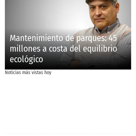
JUSTICIA
EDITORIALES
Mujer asalta a hombre
El Buki no cumplió las
que hacía 'sus
expectativas de
necesidades' en baldío
asistencia en la Feria de
de Durango; lo dejó
Durango
hasta sin pantalón
CITLALLI ZOÉ SÁNCHEZ
REDACCIÓN EL SIGLO DE
DURANGO