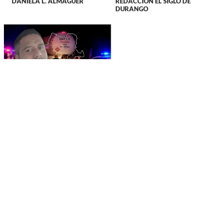
DANIELA L. ALMAGUER
REDACCIÓN EL SIGLO DE
DURANGO
NACIONAL
Muere en Veracruz
policía de la SSPC
originario de Durango
tras accidente con una
pipa