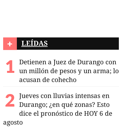
+
LEÍDAS
Detienen a Juez de Durango con
s cae de un trampolín
un millón de pesos y un arma; lo
entos de La Ferrería
acusan de cohecho
Jueves con lluvias intensas en
Durango; ¿en qué zonas? Esto
dice el pronóstico de HOY 6 de
agosto