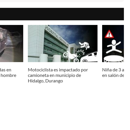
das en
Motociclista es impactado por
Niña de 3 año
n hombre
camioneta en municipio de
en salón de ev
Hidalgo, Durango