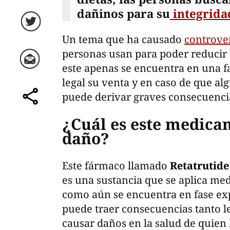
dañinos para su
integrida
Twitter
Un tema que ha causado
controve
personas usan para poder reducir a
este apenas se encuentra en una fa
Correo
legal su venta y en caso de que al
puede derivar graves consecuencia
comparte
¿Cuál es este medica
daño?
Este fármaco llamado
Retatrutid
es una sustancia que se aplica med
como aún se encuentra en fase exp
puede traer consecuencias tanto l
causar daños en la salud de quien