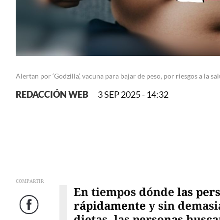
Alertan por ‘Godzilla’, vacuna para bajar de peso, por riesgos a la s
REDACCIÓN WEB
3 SEP 2025 - 14:32
COMPARTIR
En tiempos dónde
las per
rápidamente
y sin demasia
Facebook
dietas, las personas busc