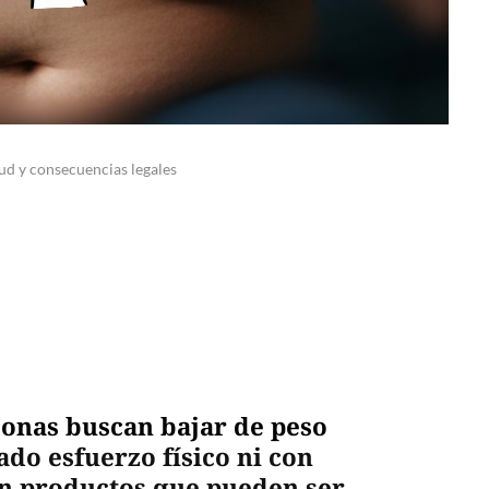
alud y consecuencias legales
sonas buscan bajar de peso
do esfuerzo físico ni con
an productos que pueden ser