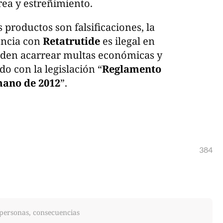
rea y estreñimiento.
productos son falsificaciones, la
encia con
Retatrutide
es ilegal en
eden acarrear multas económicas y
o con la legislación “
Reglamento
ano de 2012
”.
384
 personas, consecuencias