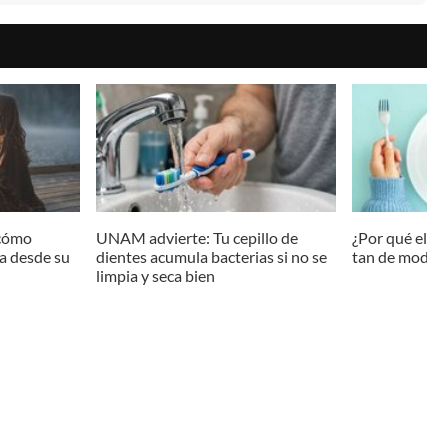
 cómo
UNAM advierte: Tu cepillo de
¿Por qué el a
ia desde su
dientes acumula bacterias si no se
tan de moda?
limpia y seca bien