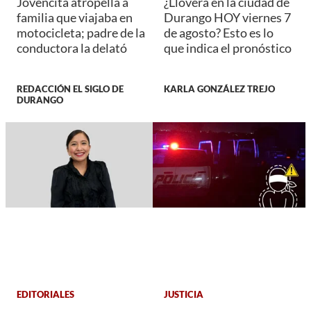
Jovencita atropella a
¿Lloverá en la ciudad de
familia que viajaba en
Durango HOY viernes 7
motocicleta; padre de la
de agosto? Esto es lo
conductora la delató
que indica el pronóstico
REDACCIÓN EL SIGLO DE
KARLA GONZÁLEZ TREJO
DURANGO
EDITORIALES
JUSTICIA