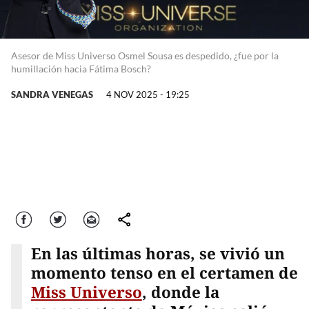
Asesor de Miss Universo Osmel Sousa es despedido, ¿fue por la
humillación hacia Fátima Bosch?
SANDRA VENEGAS
4 NOV 2025 - 19:25
Facebook
Twitter
Correo
comparte
En las últimas horas, se vivió un
momento tenso en el certamen de
Miss Universo
, donde la