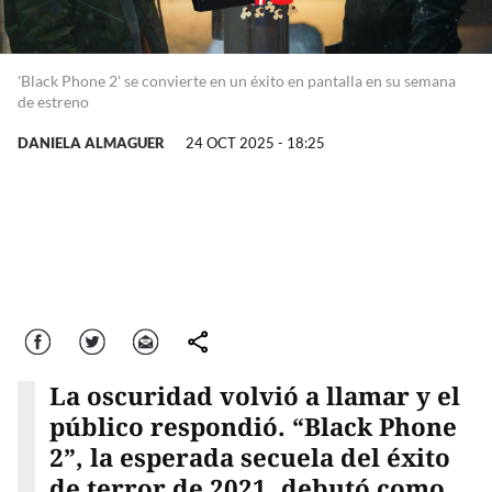
'Black Phone 2' se convierte en un éxito en pantalla en su semana
de estreno
DANIELA ALMAGUER
24 OCT 2025 - 18:25
Facebook
Twitter
Correo
comparte
La oscuridad volvió a llamar y el
público respondió. “Black Phone
2”, la esperada secuela del éxito
de terror de 2021, debutó como