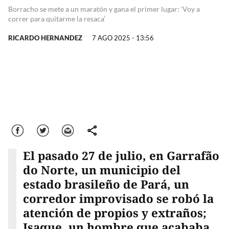
Borracho se mete a un maratón y gana el primer lugar: ‘Voy a
correr para quitarme la resaca’
RICARDO HERNANDEZ
7 AGO 2025 - 13:56
Facebook
Twitter
Correo
comparte
El pasado 27 de julio, en Garrafão
do Norte, un municipio del
estado brasileño de Pará, un
corredor improvisado se robó la
atención de propios y extraños;
Isaque, un hombre que acababa