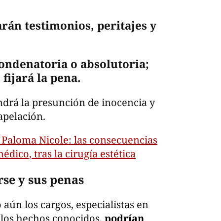
arán testimonios, peritajes y
condenatoria o absolutoria;
fijará la pena.
drá la presunción de inocencia y
apelación.
 Paloma Nicole: las consecuencias
dico, tras la cirugía estética
rse y sus penas
 aún los cargos, especialistas en
 los hechos conocidos,
podrían