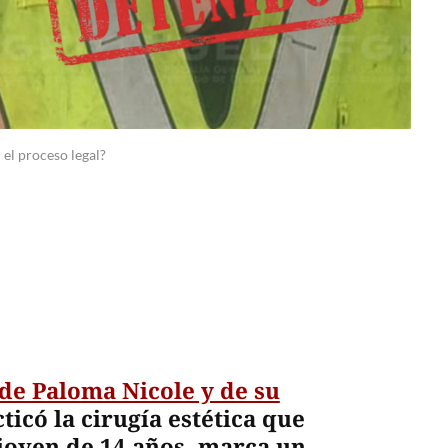
 el proceso legal?
de Paloma Nicole y de su
ticó la cirugía estética que
 joven de 14 años, marca un