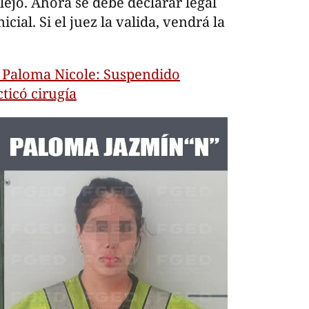
ejo. Ahora se debe declarar legal
ial. Si el juez la valida, vendrá la
 Paloma Nicole: Suspendido
ticó cirugía